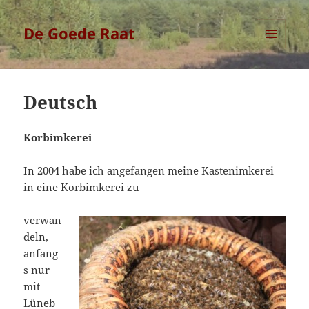
De Goede Raat
MENU
EN
WIDGETS
Deutsch
Korbimkerei
In 2004 habe ich angefangen meine Kastenimkerei
in eine Korbimkerei zu
verwan
deln,
anfang
s nur
mit
Lüneb