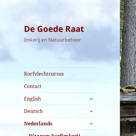
De Goede Raat
Imkerij en Natuurbeheer
Korfvlechtcursus
Contact
submenu
English
uitvouwen
submenu
Deutsch
uitvouwen
submenu
Nederlands
uitvouwen