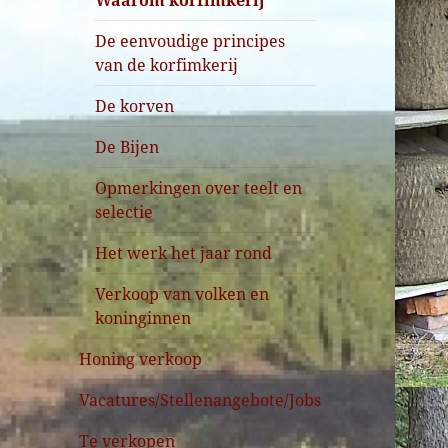
Waarom korfimkerij
De eenvoudige principes
van de korfimkerij
De korven
De Bijen
Opmerkingen over teelt en
selectie
Het werk het jaar rond
Verkoop van volken en
koninginnen
Honing verkoop
Vacatures/Stellenangebote/Jobs
Te verkopen