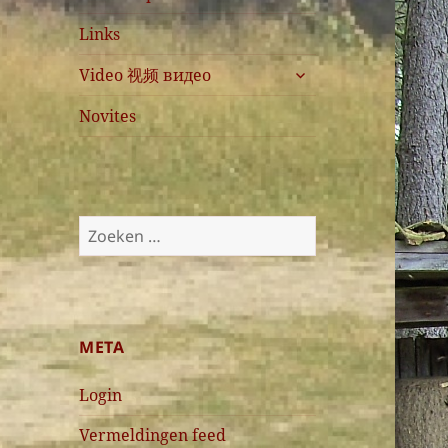
Links
submenu
Video 视频 видео
uitvouwen
Novites
Zoeken
naar:
META
Login
Vermeldingen feed