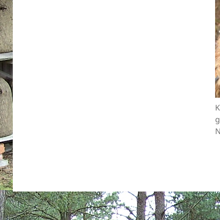
K
g
N