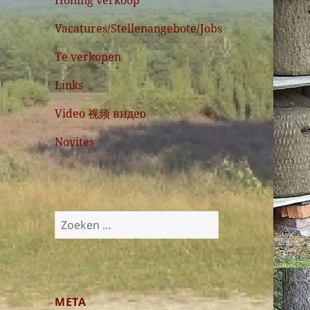
Honing verkoop
Vacatures/Stellenangebote/Jobs
Te verkopen
Links
submenu
Video 视频 видео
uitvouwen
Novites
Zoeken
naar:
META