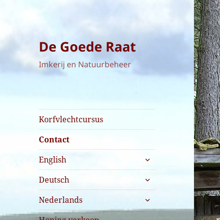
De Goede Raat
Imkerij en Natuurbeheer
Korfvlechtcursus
Contact
submenu
English
uitvouwen
submenu
Deutsch
uitvouwen
submenu
Nederlands
uitvouwen